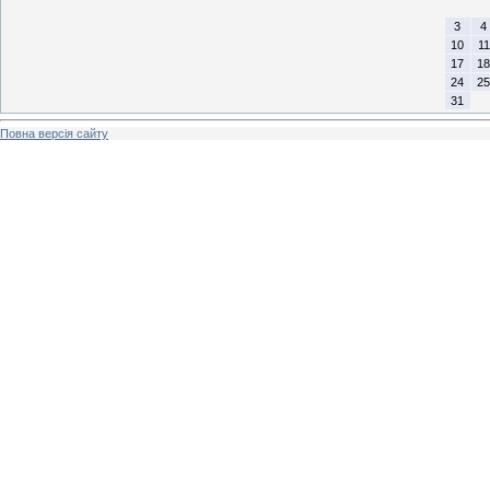
3
4
10
11
17
18
24
25
31
Повна версія сайту