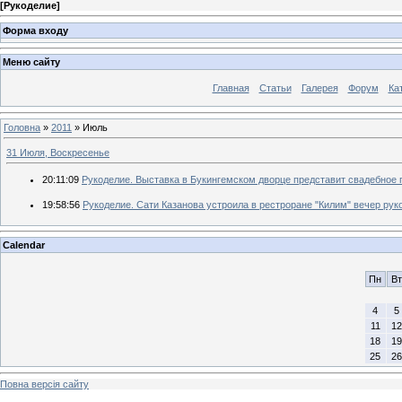
[
Рукоделие
]
Форма входу
Меню сайту
Главная
Статьи
Галерея
Форум
Ка
Головна
»
2011
»
Июль
31 Июля, Воскресенье
20:11:09
Рукоделие. Выставка в Букингемском дворце представит свадебное 
19:58:56
Рукоделие. Сати Казанова устроила в рестроране "Килим" вечер руко
Calendar
Пн
Вт
4
5
11
12
18
19
25
26
Повна версія сайту